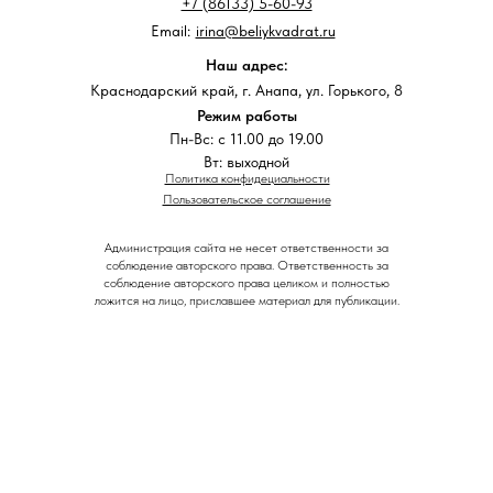
+7 (86133) 5-60-93
Email:
irina@beliykvadrat.ru
Наш адрес:
Краснодарский край, г. Анапа, ул. Горького, 8
Режим работы
Пн-Вс: с 11.00 до 19.00
Вт: выходной
Политика конфидециальности
Пользовательское соглашение
Администрация сайта не несет ответственности за
соблюдение авторского права. Ответственность за
соблюдение авторского права целиком и полностью
ложится на лицо, приславшее материал для публикации.