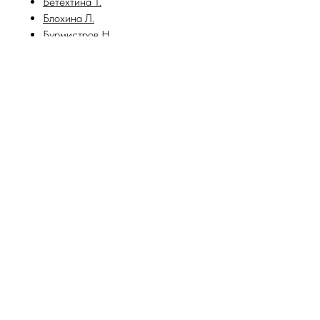
Бетехтина Т.
Блохина Л.
Бурмистров Н.
Веселенская У.
Вовк Н.
Волкова С.
Врублевская И.
Гатько Т.
Горлатова Н.
Давыдченко А.
Дмитриев В.
Калайтанов О.
Канский К.
Карпов А.
Касьяненко М.
Коваленко Л.
Ковальчук Ю.
Кочанович А.
Котелевская Л.