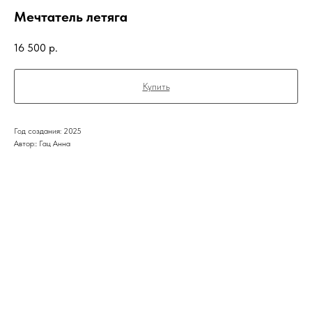
Мечтатель летяга
16 500
р.
Купить
Год создания: 2025
Автор:: Гац Анна