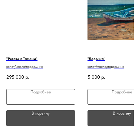
"Регата в Тамани"
"Лодочка"
холст/масло/подрамник
холст/масло/подрамник
295 000
р.
5 000
р.
Подробнее
Подробнее
В корзину
В корзину