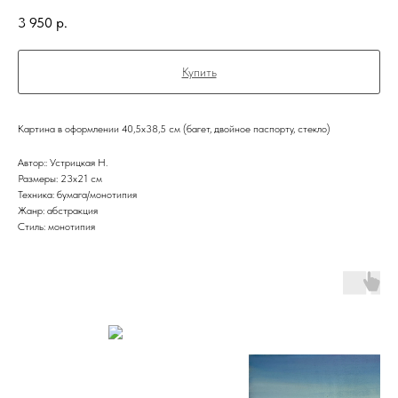
3 950
р.
Купить
Картина в оформлении 40,5х38,5 см (багет, двойное паспорту, стекло)
Автор:: Устрицкая Н.
Размеры: 23x21 см
Техника: бумага/монотипия
Жанр: абстракция
Стиль: монотипия