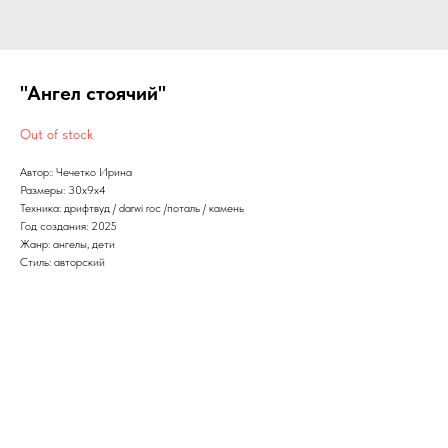
"Ангел стоячий"
Out of stock
Автор:: Чечетко Ирина
Размеры: 30х9х4
Техника: дрифтвуд / darwi roc /поталь / камень
Год создания: 2025
Жанр: ангелы, дети
Стиль: авторский