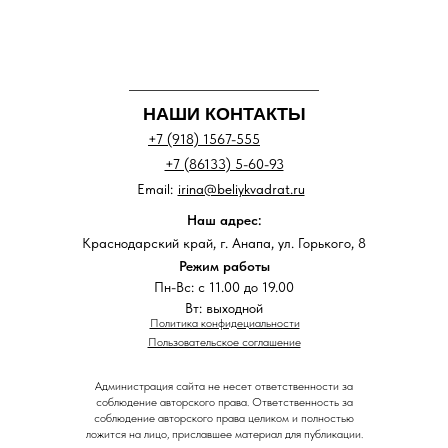
НАШИ КОНТАКТЫ
+7 (918) 1567-555
+7 (86133) 5-60-93
Email:
irina@beliykvadrat.ru
Наш адрес:
Краснодарский край, г. Анапа, ул. Горького, 8
Режим работы
Пн-Вс: с 11.00 до 19.00
Вт: выходной
Политика конфидециальности
Пользовательское соглашение
Администрация сайта не несет ответственности за
соблюдение авторского права. Ответственность за
соблюдение авторского права целиком и полностью
ложится на лицо, приславшее материал для публикации.