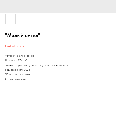
"Малый ангел"
Out of stock
Автор:: Чечетко Ирина
Размеры: 27х11х7
Техника: дрифтвуд / darwi roc / эпоксиадная смола
Год создания: 2025
Жанр: ангелы, дети
Стиль: авторский