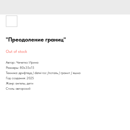
"Преодоление границ"
Out of stock
Автор:: Чечетко Ирина
Размеры: 80х35х15
Техника: дрифтвуд / darwi roc /поталь / гранит / яшма
Год создания: 2025
Жанр: ангелы, дети
Стиль: авторский