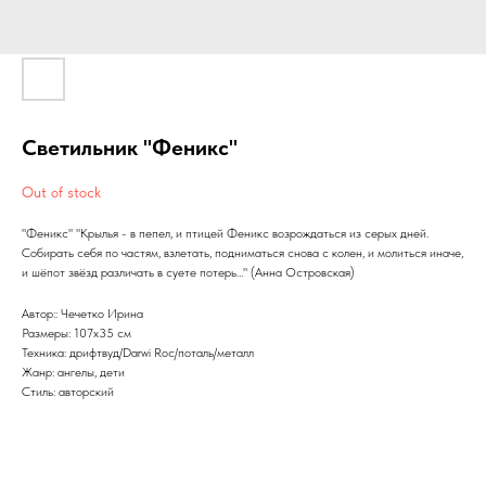
Светильник "Феникс"
Out of stock
"Феникс" "Крылья - в пепел, и птицей Феникс возрождаться из серых дней.
Собирать себя по частям, взлетать, подниматься снова с колен, и молиться иначе,
и шёпот звёзд различать в суете потерь..." (Анна Островская)
Автор:: Чечетко Ирина
Размеры: 107х35 см
Техника: дрифтвуд/Darwi Roc/поталь/металл
Жанр: ангелы, дети
Стиль: авторский