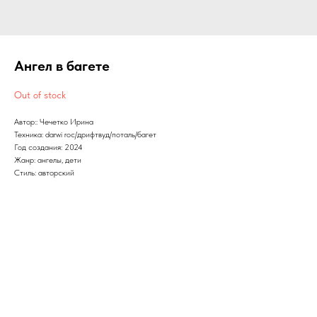
Ангел в багете
Out of stock
Автор:: Чечетко Ирина
Техника: darwi roc/дрифтвуд/поталь/багет
Год создания: 2024
Жанр: ангелы, дети
Стиль: авторский