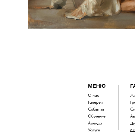
МЕНЮ
Г
О нас
Жи
Галерея
Гр
События
Ск
Обучение
Ав
Аренда
Ди
ак
Услуги