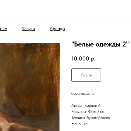
ние
Услуги
Аренда
"Белые одежды 2"
10 000
р.
Купить
бумага/масло
Автор:: Карпов А.
Размеры: 42х60 см
Техника: бумага/масло
Жанр: ню