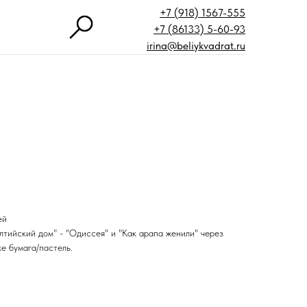
+7 (918) 1567-555
+7 (86133) 5-60-93
irina@beliykvadrat.ru
ей
лтийский дом" - "Одиссея" и "Как арапа женили" через
ке бумага/пастель.