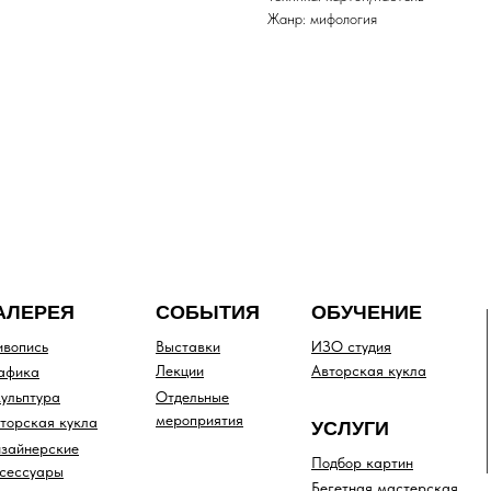
Жанр: мифология
АЛЕРЕЯ
СОБЫТИЯ
ОБУЧЕНИЕ
вопись
Выставки
ИЗО студия
Лекции
Авторская кукла
афика
ульптура
Отдельные
мероприятия
торская кукла
УСЛУГИ
зайнерские
Подбор картин
сессуары
Бегетная мастерская