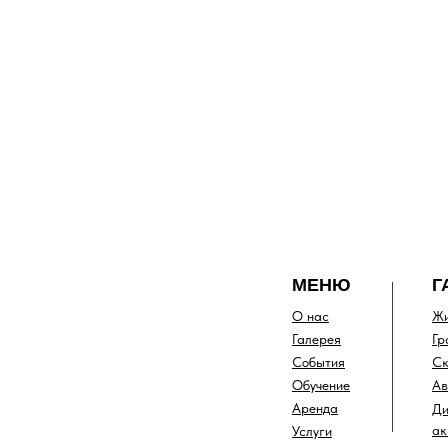
МЕНЮ
Г
О нас
Жи
Галерея
Гр
События
Ск
Обучение
Ав
Аренда
Ди
ак
Услуги