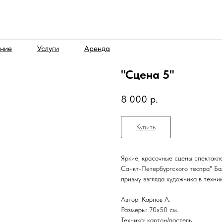
ние
Услуги
Аренда
"Сцена 5"
8 000
р.
Купить
Яркие, красочные сцены спектакл
Санкт-Петербургского театра" Ба
призму взгляда художника в техни
Автор: Карпов А.
Размеры: 70х50 см.
Техника: картон/пастель