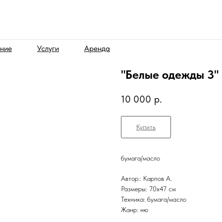
ние
Услуги
Аренда
"Белые одежды 3"
10 000
р.
Купить
бумага/масло
Автор:: Карпов А.
Размеры: 70х47 см
Техника: бумага/масло
Жанр: ню