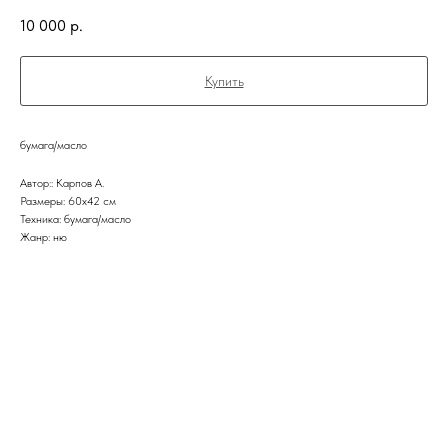
10 000
р.
Купить
бумага/масло
Автор:: Карпов А.
Размеры: 60х42 см
Техника: бумага/масло
Жанр: ню