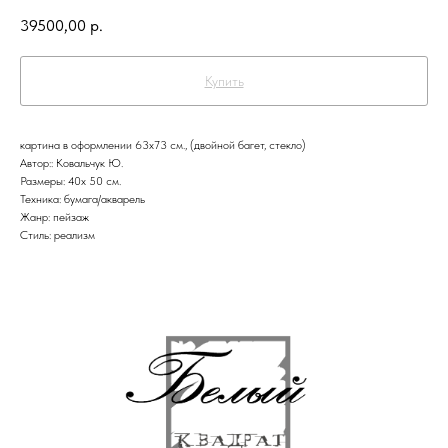
39500,00
р.
Купить
картина в оформлении 63х73 см., (двойной багет, стекло)
Автор:: Ковальчук Ю.
Размеры: 40х 50 см.
Техника: бумага/акварель
Жанр: пейзаж
Стиль: реализм