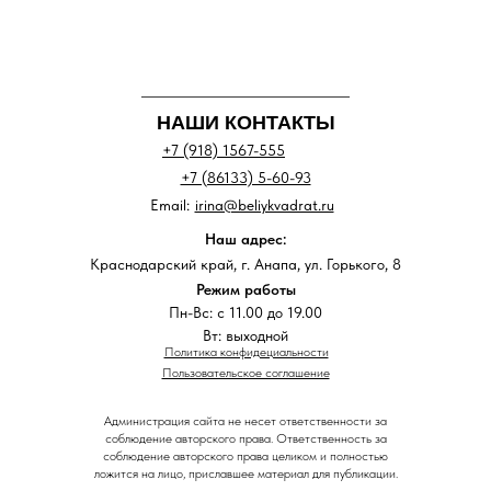
НАШИ КОНТАКТЫ
+7 (918) 1567-555
+7 (86133) 5-60-93
Email:
irina@beliykvadrat.ru
Наш адрес:
Краснодарский край, г. Анапа, ул. Горького, 8
Режим работы
Пн-Вс: с 11.00 до 19.00
Вт: выходной
Политика конфидециальности
Пользовательское соглашение
Администрация сайта не несет ответственности за
соблюдение авторского права. Ответственность за
соблюдение авторского права целиком и полностью
ложится на лицо, приславшее материал для публикации.