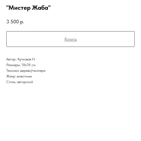
"Мистер Жаба"
3 500
р.
Купить
Автор:: Кутковая Н.
Размеры: 18х18 см
Техника: дерево/темпера
Жанр: животные
Стиль: авторский