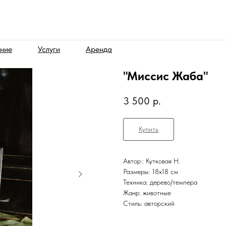
ние
Услуги
Аренда
"Миссис Жаба"
3 500
р.
Купить
Автор:: Кутковая Н.
Размеры: 18х18 см
Техника: дерево/темпера
Жанр: животные
Стиль: авторский