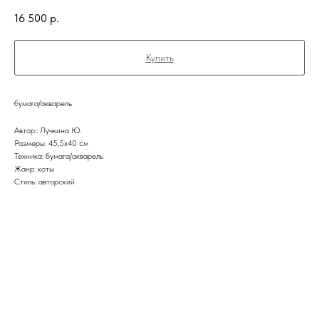
16 500
р.
Купить
бумага/акварель
Автор:: Лучкина Ю.
Размеры: 45,5х40 см
Техника: бумага/акварель
Жанр: коты
Стиль: авторский