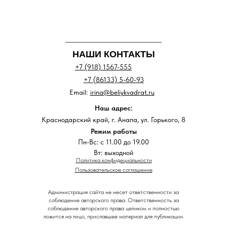
НАШИ КОНТАКТЫ
+7 (918) 1567-555
+7 (86133) 5-60-93
Email:
irina@beliykvadrat.ru
Наш адрес:
Краснодарский край, г. Анапа, ул. Горького, 8
Режим работы
Пн-Вс: с 11.00 до 19.00
Вт: выходной
Политика конфидециальности
Пользовательское соглашение
Администрация сайта не несет ответственности за
соблюдение авторского права. Ответственность за
соблюдение авторского права целиком и полностью
ложится на лицо, приславшее материал для публикации.