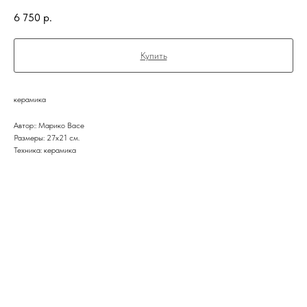
6 750
р.
Купить
керамика
Автор:: Марико Васе
Размеры: 27х21 см.
Техника: керамика