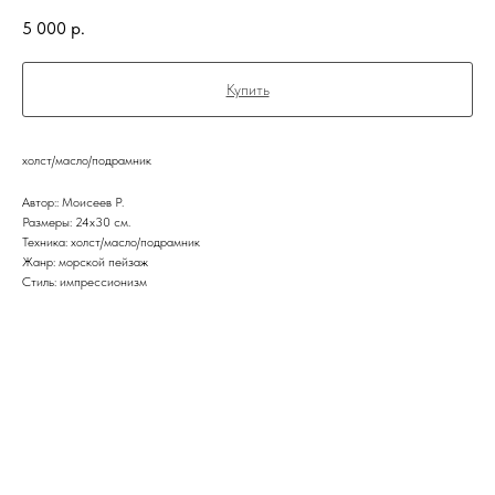
5 000
р.
Купить
холст/масло/подрамник
Автор:: Моисеев Р.
Размеры: 24х30 см.
Техника: холст/масло/подрамник
Жанр: морской пейзаж
Стиль: импрессионизм