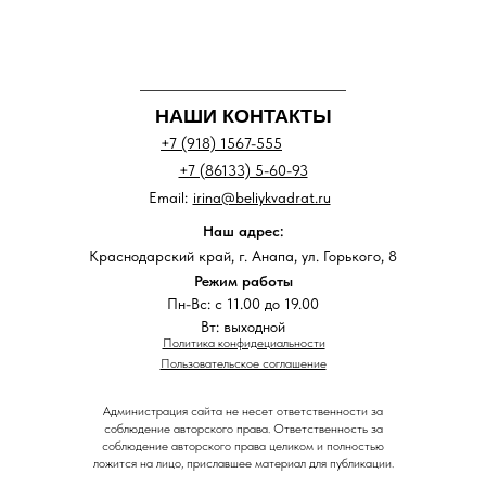
НАШИ КОНТАКТЫ
+7 (918) 1567-555
+7 (86133) 5-60-93
Email:
irina@beliykvadrat.ru
Наш адрес:
Краснодарский край, г. Анапа, ул. Горького, 8
Режим работы
Пн-Вс: с 11.00 до 19.00
Вт: выходной
Политика конфидециальности
Пользовательское соглашение
Администрация сайта не несет ответственности за
соблюдение авторского права. Ответственность за
соблюдение авторского права целиком и полностью
ложится на лицо, приславшее материал для публикации.