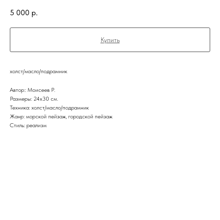
5 000
р.
Купить
холст/масло/подрамник
Автор:: Моисеев Р.
Размеры: 24х30 см.
Техника: холст/масло/подрамник
Жанр: морской пейзаж, городской пейзаж
Стиль: реализм