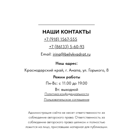
НАШИ КОНТАКТЫ
+7 (918) 1567-555
+7 (86133) 5-60-93
Email:
irina@beliykvadrat.ru
Наш адрес:
Краснодарский край, г. Анапа, ул. Горького, 8
Режим работы
Пн-Вс: с 11.00 до 19.00
Вт: выходной
Политика конфидециальности
Пользовательское соглашение
Администрация сайта не несет ответственности за
соблюдение авторского права. Ответственность за
соблюдение авторского права целиком и полностью
ложится на лицо, приславшее материал для публикации.