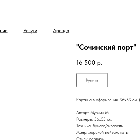
ние
Услуги
Аренда
"Сочинский порт"
16 500
р.
Купить
Картина в оформлении 36х53 см. (
Автор:: Мурчич М.
Размеры: 36х53 см.
Техника: бумага/акварель
Жанр: морской пейзаж, яхты
Стиль: реализм