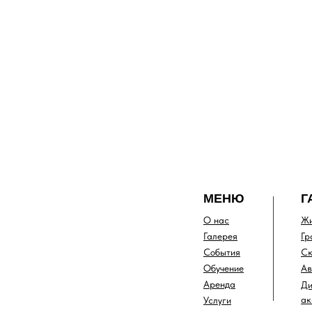
МЕНЮ
Г
О нас
Жи
Галерея
Гр
События
Ск
Обучение
Ав
Аренда
Ди
ак
Услуги