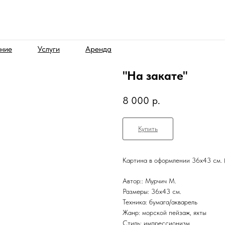
ние
Услуги
Аренда
"На закате"
8 000
р.
Купить
Картина в оформлении 36х43 см. (
Автор:: Мурчич М.
Размеры: 36х43 см.
Техника: бумага/акварель
Жанр: морской пейзаж, яхты
Стиль: импрессионизм