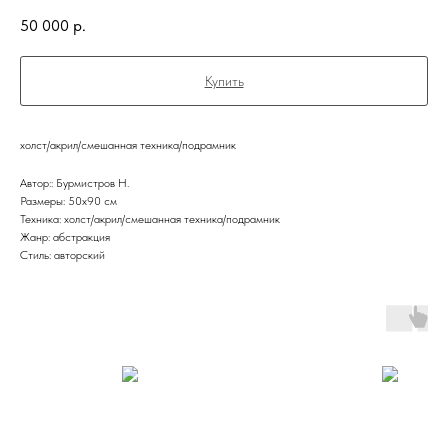
50 000
р.
Купить
холст/акрил/смешанная техника/подрамник
Автор:: Бурмистров Н.
Размеры: 50х90 см
Техника: холст/акрил/смешанная техника/подрамник
Жанр: абстракция
Стиль: авторский