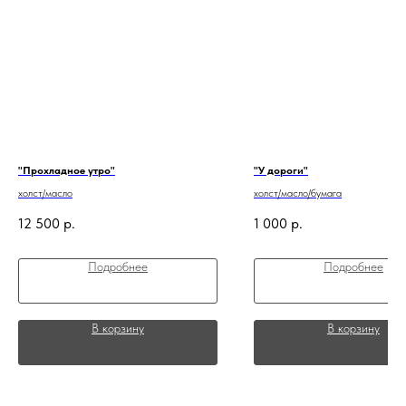
"Прохладное утро"
"У дороги"
холст/масло
холст/масло/бумага
12 500
р.
1 000
р.
Подробнее
Подробнее
В корзину
В корзину