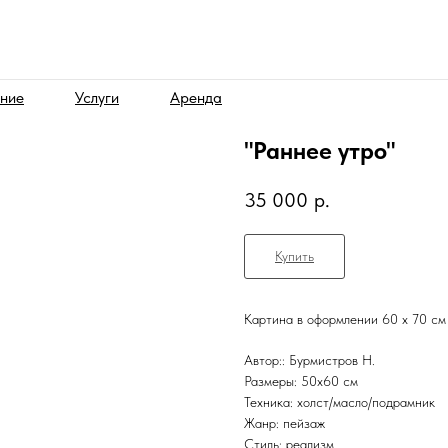
ние
Услуги
Аренда
"Раннее утро"
35 000
р.
Купить
Картина в оформлении 60 х 70 см
Автор:: Бурмистров Н.
Размеры: 50x60 см
Техника: холст/масло/подрамник
Жанр: пейзаж
Стиль: реализм