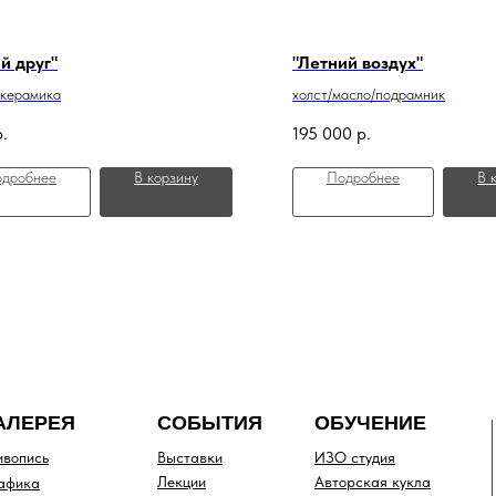
й друг"
"Летний воздух"
 керамика
холст/масло/подрамник
р.
195 000
р.
дробнее
В корзину
Подробнее
В 
АЛЕРЕЯ
СОБЫТИЯ
ОБУЧЕНИЕ
вопись
Выставки
ИЗО студия
Лекции
Авторская кукла
афика