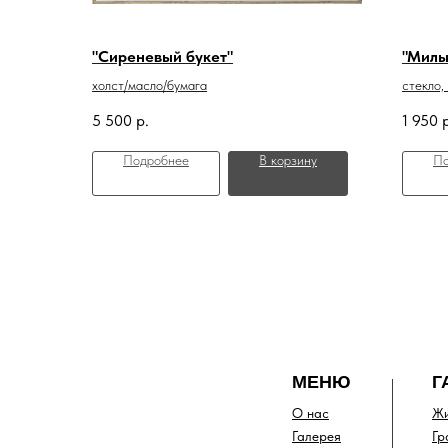
"Сиреневый букет"
"Милы
холст/масло/бумага
стекло,
5 500
р.
1 950
Подробнее
В корзину
По
МЕНЮ
Г
О нас
Жи
Галерея
Гр