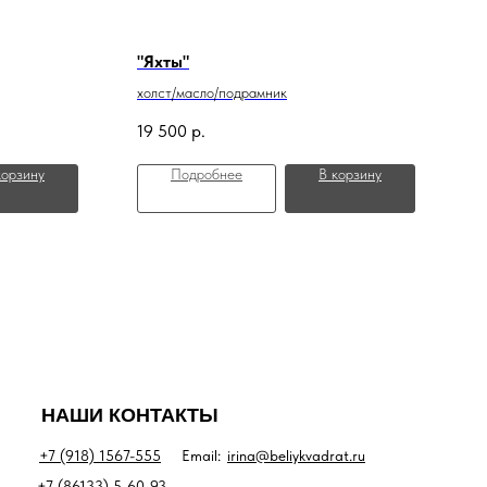
"Яхты"
холст/масло/подрамник
19 500
р.
корзину
Подробнее
В корзину
НАШИ КОНТАКТЫ
+7 (918) 1567-555
Email:
irina@beliykvadrat.ru
+7 (86133) 5-60-93