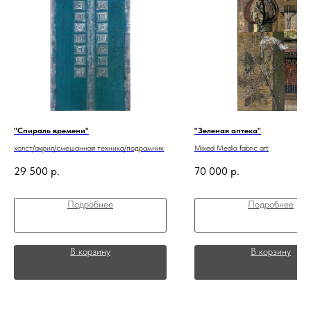
"Спираль времени"
"Зеленая аптека"
холст/акрил/смешанная техника/подрамник
Mixed Media fabric art
29 500
р.
70 000
р.
Подробнее
Подробнее
В корзину
В корзину