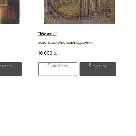
"Мечты"
холст/масло/поталь/подрамник
10 000
р.
корзину
Подробнее
В корзину