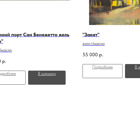
рний порт Сан Бенедетто дель
"Закат"
о"
холст/масло
/масло
55 000
р.
0
р.
Подробнее
В 
дробнее
В корзину