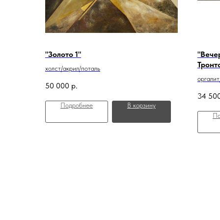
"Золото 1"
"Вече
Тронт
холст/акрил/поталь
оргалит
50 000
р.
34 50
Подробнее
В корзину
По