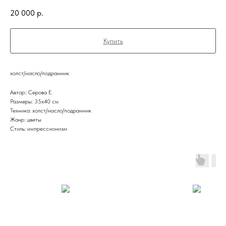
20 000
р.
Купить
холст/масло/подрамник
Автор:: Серова Е.
Размеры: 35x40 см
Техника: холст/масло/подрамник
Жанр: цветы
Стиль: импрессионизм