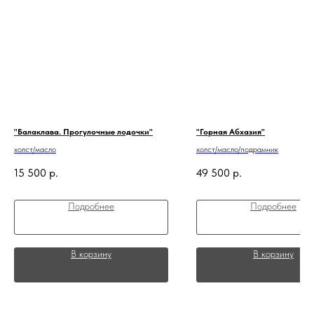
"Балаклава. Прогулочные лодочки"
"Горная Абхазия"
холст/масло
холст/масло/подрамник
15 500
р.
49 500
р.
Подробнее
Подробнее
В корзину
В корзину