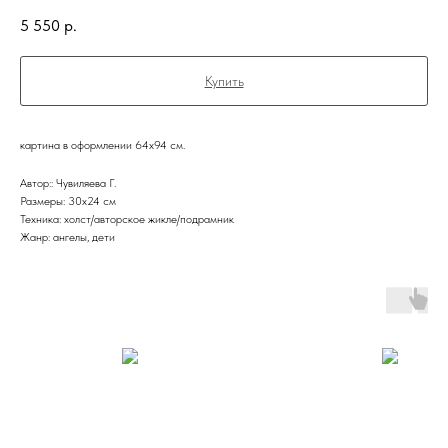
5 550
р.
Купить
картина в оформлении 64х94 см.
Автор:: Чувиляева Г.
Размеры: 30х24 см
Техника: холст/авторское жикле/подрамник
Жанр: ангелы, дети