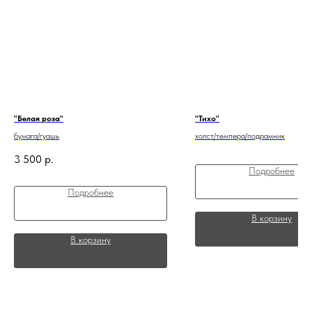
"Белая роза"
"Тихо"
бумага/гуашь
холст/темпера/подрамник
3 500
р.
Подробнее
Подробнее
В корзину
В корзину