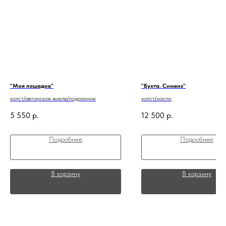
"Моя лошадка"
"Бухта. Симеиз"
холст/авторское жикле/подрамник
холст/масло
5 550
р.
12 500
р.
Подробнее
Подробнее
В корзину
В корзину