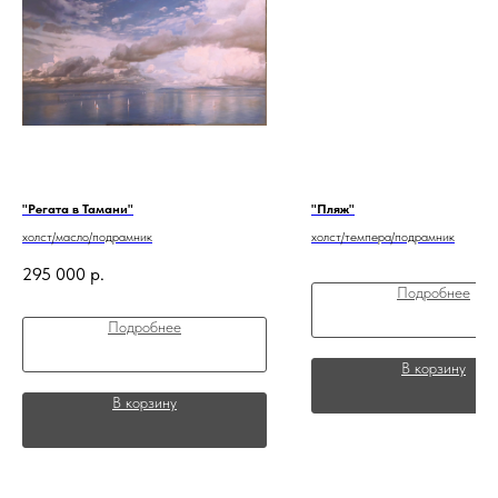
"Регата в Тамани"
"Пляж"
холст/масло/подрамник
холст/темпера/подрамник
295 000
р.
Подробнее
Подробнее
В корзину
В корзину