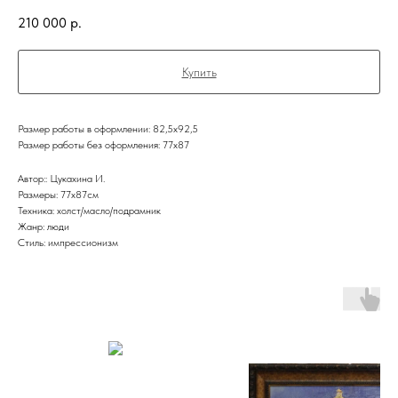
210 000
р.
Купить
Размер работы в оформлении: 82,5х92,5
Размер работы без оформления: 77х87
Автор:: Цукахина И.
Размеры: 77х87см
Техника: холст/масло/подрамник
Жанр: люди
Стиль: импрессионизм