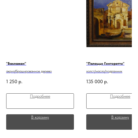
"Баклажан"
"Палаццо Гинторетто"
акрил/брашированное дерево
холст/масло/подрамник
1 250
р.
135 000
р.
Подробнее
Подробнее
В корзину
В корзину