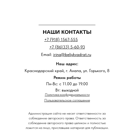
НАШИ КОНТАКТЫ
+7 (918) 1567-555
+7 (86133) 5-60-93
Email:
irina@beliykvadrat.ru
Наш адрес:
Краснодарский край, г. Анапа, ул. Горького, 8
Режим работы
Пн-Вс: с 11.00 до 19.00
Вт: выходной
Политика конфидециальности
Пользовательское соглашение
Администрация сайта не несет ответственности за
соблюдение авторского права. Ответственность за
соблюдение авторского права целиком и полностью
ложится на лицо, приславшее материал для публикации.