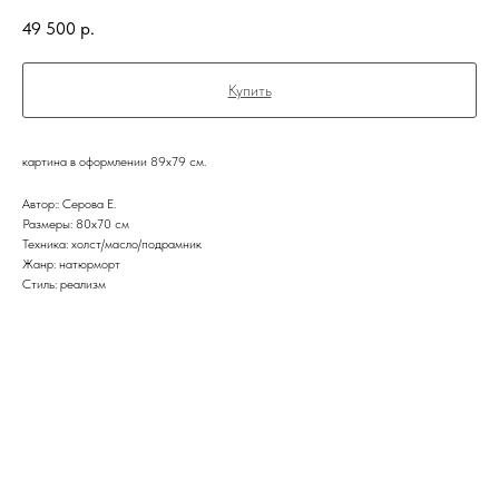
49 500
р.
Купить
картина в оформлении 89х79 см.
Автор:: Серова Е.
Размеры: 80х70 см
Техника: холст/масло/подрамник
Жанр: натюрморт
Стиль: реализм