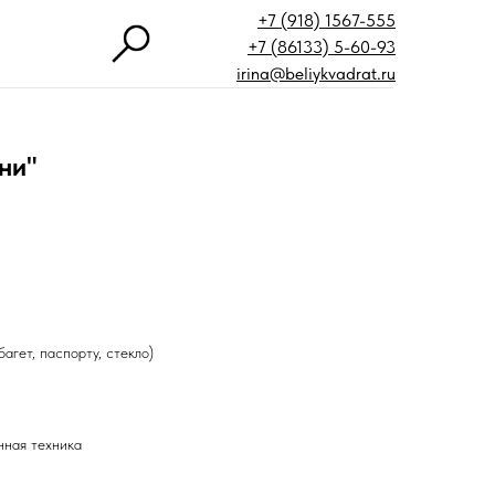
+7 (918) 1567-555
+7 (86133) 5-60-93
irina@beliykvadrat.ru
ни"
агет, паспорту, стекло)
нная техника