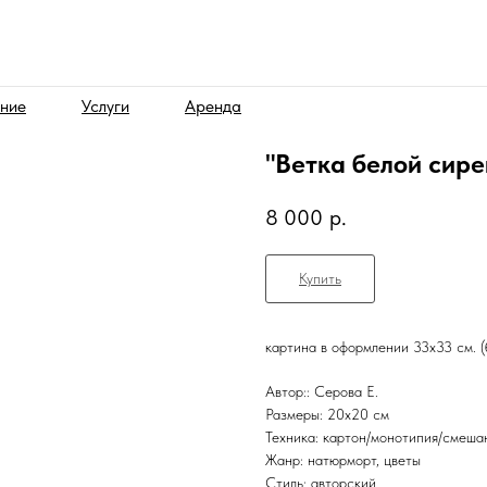
ние
Услуги
Аренда
"Ветка белой сире
8 000
р.
Купить
картина в оформлении 33х33 см. (б
Автор:: Серова Е.
Размеры: 20x20 см
Техника: картон/монотипия/смеша
Жанр: натюрморт, цветы
Стиль: авторский