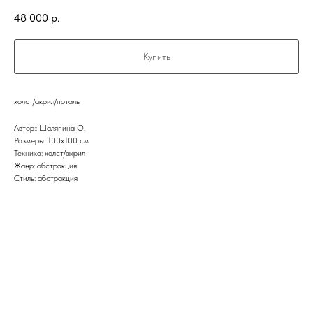
48 000
р.
Купить
холст/акрил/поталь
Автор:: Шаляпина О.
Размеры: 100х100 см
Техника: холст/акрил
Жанр: абстракция
Стиль: абстракция