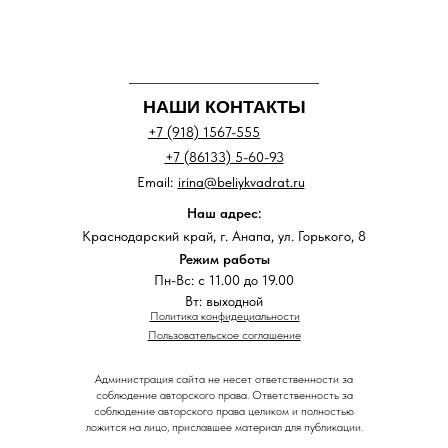
НАШИ КОНТАКТЫ
+7 (918) 1567-555
+7 (86133) 5-60-93
Email:
irina@beliykvadrat.ru
Наш адрес:
Краснодарский край, г. Анапа, ул. Горького, 8
Режим работы
Пн-Вс: с 11.00 до 19.00
Вт: выходной
Политика конфидециальности
Пользовательское соглашение
Администрация сайта не несет ответственности за
соблюдение авторского права. Ответственность за
соблюдение авторского права целиком и полностью
ложится на лицо, приславшее материал для публикации.