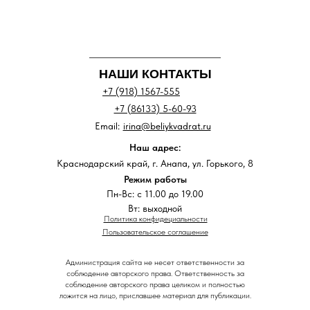
НАШИ КОНТАКТЫ
+7 (918) 1567-555
+7 (86133) 5-60-93
Email:
irina@beliykvadrat.ru
Наш адрес:
Краснодарский край, г. Анапа, ул. Горького, 8
Режим работы
Пн-Вс: с 11.00 до 19.00
Вт: выходной
Политика конфидециальности
Пользовательское соглашение
Администрация сайта не несет ответственности за
соблюдение авторского права. Ответственность за
соблюдение авторского права целиком и полностью
ложится на лицо, приславшее материал для публикации.