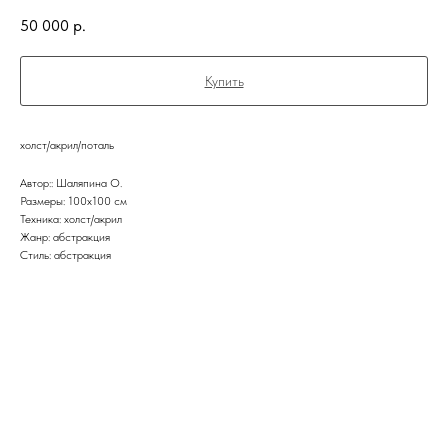
50 000
р.
Купить
холст/акрил/поталь
Автор:: Шаляпина О.
Размеры: 100х100 см
Техника: холст/акрил
Жанр: абстракция
Стиль: абстракция