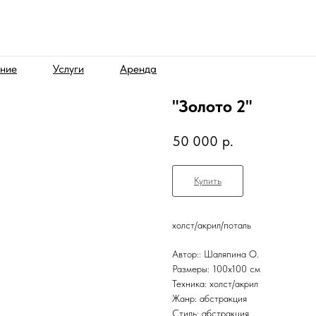
ние
Услуги
Аренда
"Золото 2"
50 000
р.
Купить
холст/акрил/поталь
Автор:: Шаляпина О.
Размеры: 100х100 см
Техника: холст/акрил
Жанр: абстракция
Стиль: абстракция