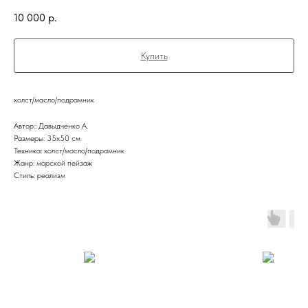
10 000
р.
Купить
холст/масло/подрамник
Автор:: Давыдченко А.
Размеры: 35х50 см
Техника: холст/масло/подрамник
Жанр: морской пейзаж
Стиль: реализм