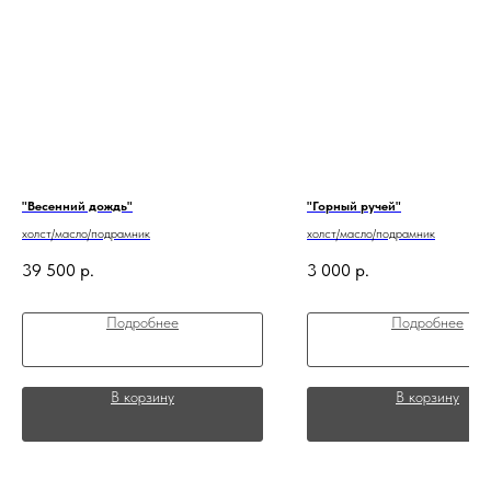
"Весенний дождь"
"Горный ручей"
холст/масло/подрамник
холст/масло/подрамник
39 500
р.
3 000
р.
Подробнее
Подробнее
В корзину
В корзину