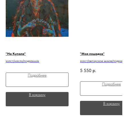
"На Купала"
"Моя лошадка"
холст/масло/подрамник
холст/авторское жикле/подрамни
5 550
р.
Подробнее
Подробнее
В корзину
В корзину