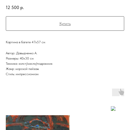
12 500
р.
Купить
Картина в багете 47х57 см
Автор:: Давыдченко А.
Размеры: 40x30 см
Техника: холст/масло/подрамник
Жанр: морской пейзаж
Стиль: импрессионизм