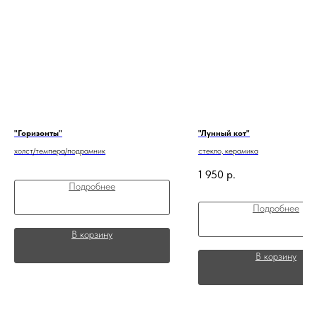
"Горизонты"
"Лунный кот"
холст/темпера/подрамник
стекло, керамика
1 950
р.
Подробнее
Подробнее
В корзину
В корзину