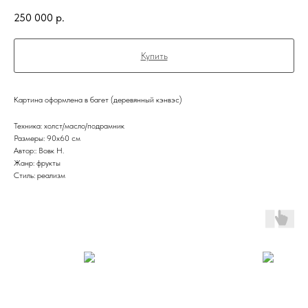
250 000
р.
Купить
Картина оформлена в багет (деревянный кэнвэс)
Техника: холст/масло/подрамник
Размеры: 90х60 см
Автор:: Вовк Н.
Жанр: фрукты
Стиль: реализм