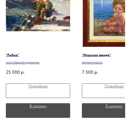
"Рыбка"
"Морская звезда"
холст/акрил/подрамник
оргалит/масло
25 000
р.
7 500
р.
Подробнее
Подробнее
В корзину
В корзину