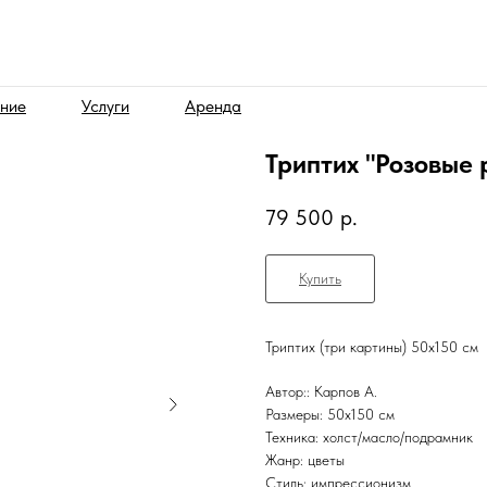
ние
Услуги
Аренда
Триптих "Розовые 
79 500
р.
Купить
Триптих (три картины) 50х150 см
Автор:: Карпов А.
Размеры: 50x150 см
Техника: холст/масло/подрамник
Жанр: цветы
Стиль: импрессионизм