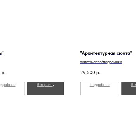
ы"
"Архитектурная сюита"
холст/масло/подрамник
0
р.
29 500
р.
дробнее
В корзину
Подробнее
В 