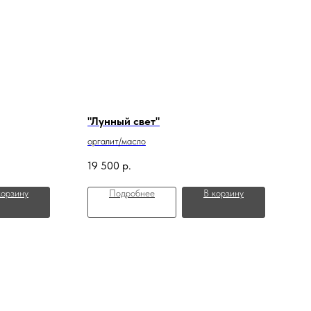
"Лунный свет"
оргалит/масло
19 500
р.
корзину
Подробнее
В корзину