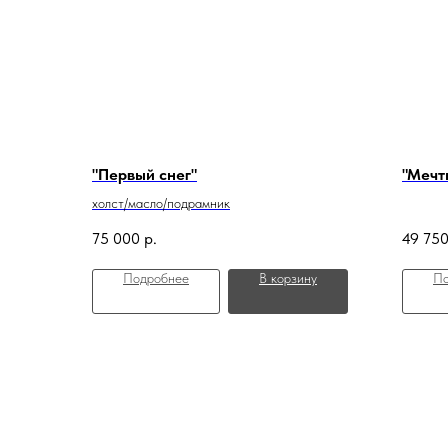
"Первый снег"
"Мечт
холст/масло/подрамник
75 000
р.
49 75
Подробнее
В корзину
По