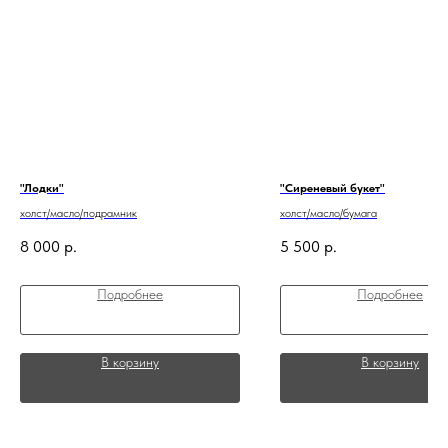
"Лодки"
"Сиреневый букет"
холст/масло/подрамник
холст/масло/бумага
8 000
р.
5 500
р.
Подробнее
Подробнее
В корзину
В корзину