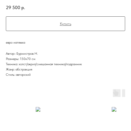
29 500
р.
Купить
евро натяжка
Автор:: Бурмистров Н.
Размеры: 150х70 см
Техника: холст/акрил/смешанная техника/подрамник
Жанр: абстракция
Стиль: авторский