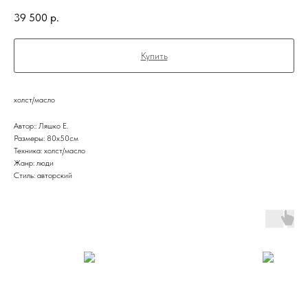
39 500
р.
Купить
холст/масло
Автор:: Ляшко Е.
Размеры: 80x50см
Техника: холст/масло
Жанр: люди
Стиль: авторский