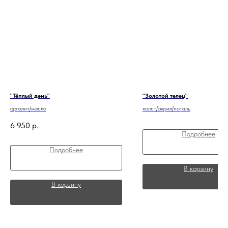
"Тёплый день"
"Золотой телец"
оргалит/масло
холст/акрил/поталь
6 950
р.
Подробнее
Подробнее
В корзину
В корзину