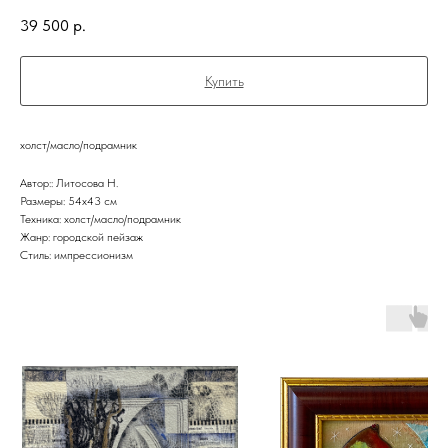
39 500
р.
Купить
холст/масло/подрамник
Автор:: Литосова Н.
Размеры: 54x43 см
Техника: холст/масло/подрамник
Жанр: городской пейзаж
Стиль: импрессионизм