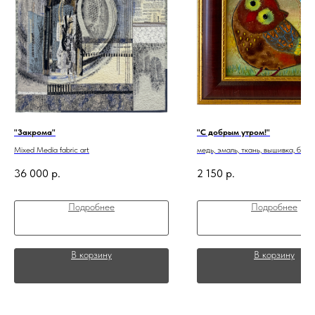
"Закрома"
"С добрым утром!"
Mixed Media fabric art
медь, эмаль, ткань, вышивка, бати
36 000
р.
2 150
р.
Подробнее
Подробнее
В корзину
В корзину