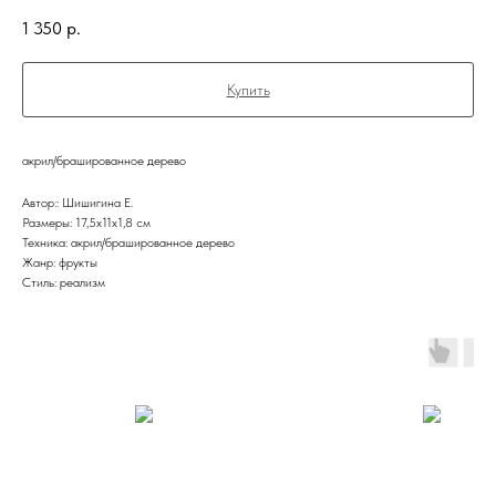
1 350
р.
Купить
акрил/брашированное дерево
Автор:: Шишигина Е.
Размеры: 17,5x11х1,8 см
Техника: акрил/брашированное дерево
Жанр: фрукты
Стиль: реализм