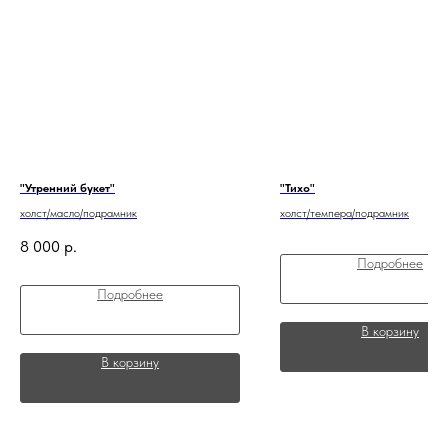
"Утренний букет"
"Тихо"
холст/масло/подрамник
холст/темпера/подрамник
8 000
р.
Подробнее
Подробнее
В корзину
В корзину