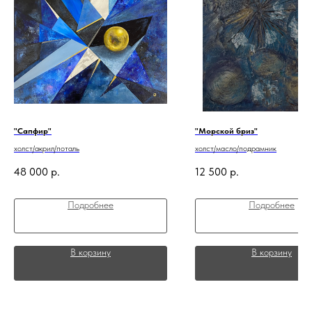
"Сапфир"
"Морской бриз"
холст/акрил/поталь
холст/масло/подрамник
48 000
р.
12 500
р.
Подробнее
Подробнее
В корзину
В корзину