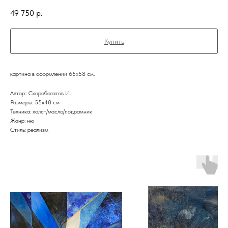
49 750
р.
Купить
картина в оформлении 65х58 см.
Автор:: Скоробогатов И.
Размеры: 55x48 см
Техника: холст/масло/подрамник
Жанр: ню
Стиль: реализм