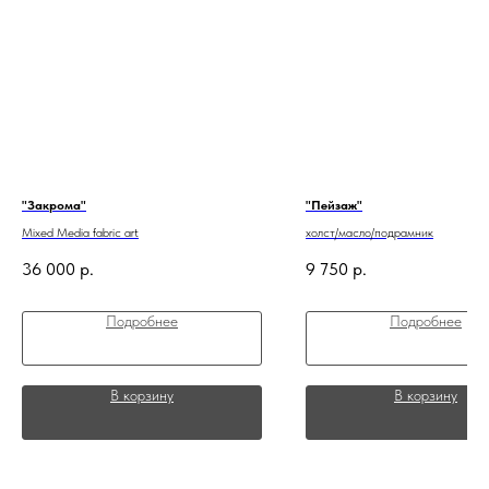
"Закрома"
"Пейзаж"
Mixed Media fabric art
холст/масло/подрамник
36 000
р.
9 750
р.
Подробнее
Подробнее
В корзину
В корзину