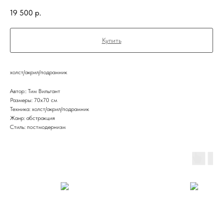
19 500
р.
Купить
холст/акрил/подрамник
Автор:: Тим Вильгант
Размеры: 70х70 см
Техника: холст/акрил/подрамник
Жанр: абстракция
Стиль: постмодернизм