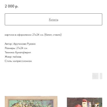
2 000
р.
Купить
картина в оформлении 21х24 см. (багет, стекло)
Автор:: Арутюнова Рузана
Размеры: 21х24 см
Техника: бумага/акрил
Жанр: пейзаж
Стиль: импрессионизм