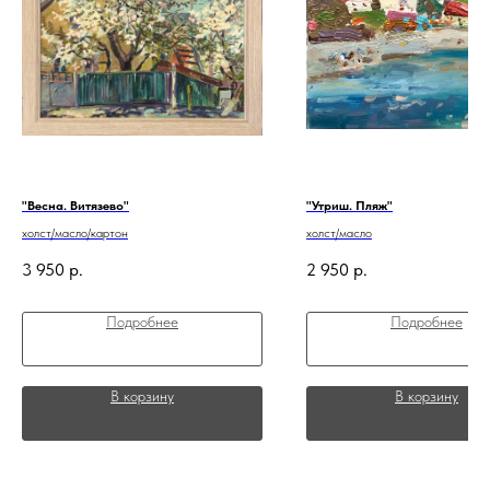
"Весна. Витязево"
"Утриш. Пляж"
холст/масло/картон
холст/масло
3 950
р.
2 950
р.
Подробнее
Подробнее
В корзину
В корзину