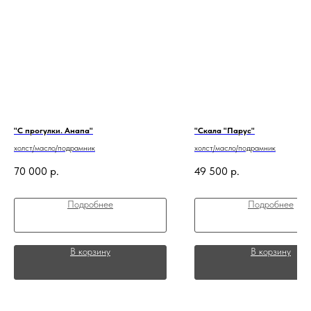
"С прогулки. Анапа"
"Скала "Парус"
холст/масло/подрамник
холст/масло/подрамник
70 000
р.
49 500
р.
Подробнее
Подробнее
В корзину
В корзину