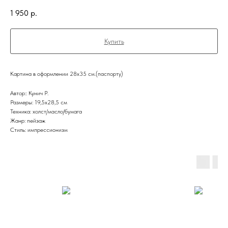
1 950
р.
Купить
Картина в оформлении 28х35 см.(паспорту)
Автор:: Кунич Р.
Размеры: 19,5x28,5 см
Техника: холст/масло/бумага
Жанр: пейзаж
Стиль: импрессионизм