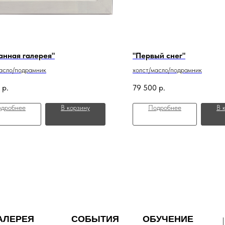
анная галерея"
"Первый снег"
асло/подрамник
холст/масло/подрамник
р.
79 500
р.
дробнее
В корзину
Подробнее
В 
АЛЕРЕЯ
СОБЫТИЯ
ОБУЧЕНИЕ