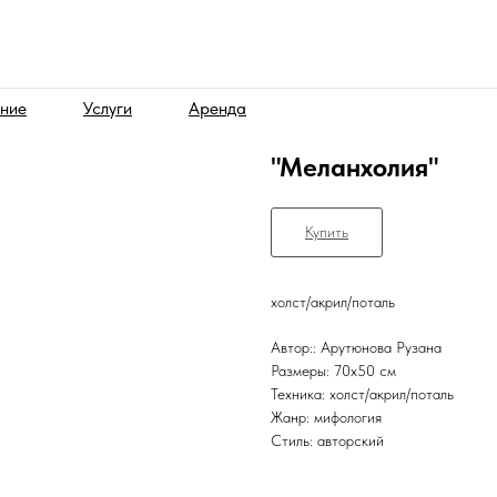
ние
Услуги
Аренда
"Меланхолия"
Купить
холст/акрил/поталь
Автор:: Арутюнова Рузана
Размеры: 70x50 см
Техника: холст/акрил/поталь
Жанр: мифология
Стиль: авторский