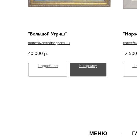
"Большой Утриш"
"Нарз
холст/масло/подрамник
холст/м
40 000
р.
12 500
Подробнее
В корзину
По
МЕНЮ
Г